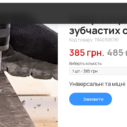
Набір з сту
зубчастих 
Код товару:
1940306781
385
грн.
485
Виберіть кількість:
Універсальні та міцні
Замовити