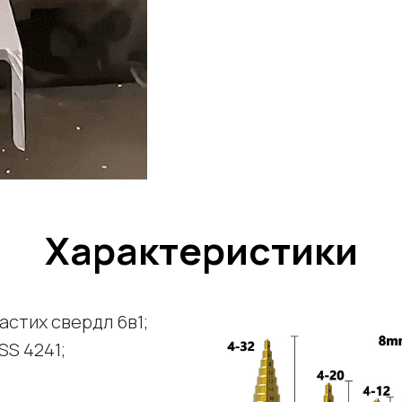
Характеристики
частих свердл 6в1;
SS 4241;