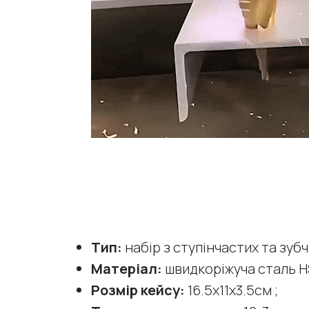
Тип:
набір з ступінчастих та зуб
Матеріал:
швидкоріжуча сталь H
Розмір кейсу:
16.5х11х3.5см ;