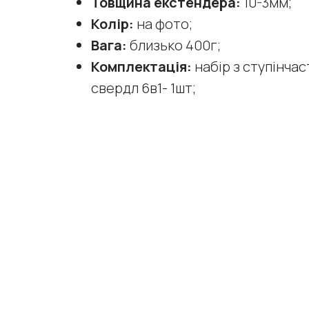
Товщина екстендера:
10-3мм;
Колір:
на фото;
Вага:
близько 400г;
Комплектація:
набір з ступінчас
свердл 6в1- 1шт;