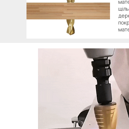
мат
щіль
дер
пок
мат