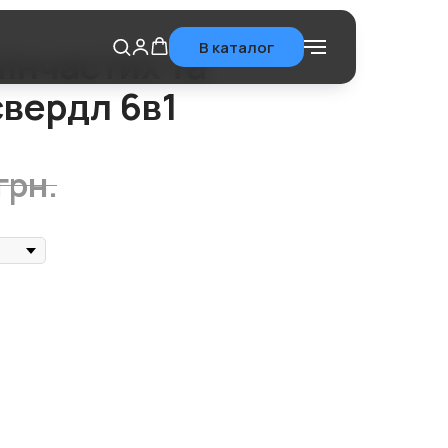
В каталог
пінчастих та
свердл 6в1
грн.