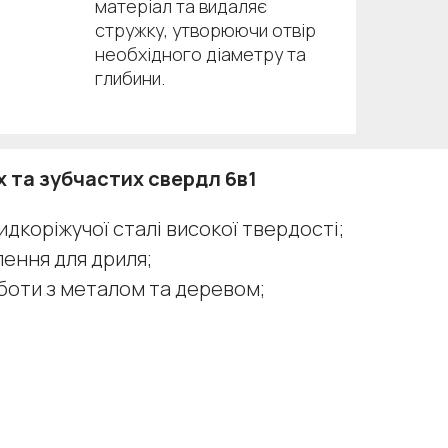
матеріал та видаляє
стружку, утворюючи отвір
необхідного діаметру та
глибини.
х та зубчастих свердл 6в1
идкоріжучої сталі високої твердості;
ення для дриля;
боти з металом та деревом;