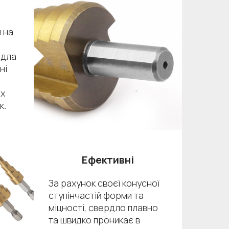
 на
рдла
ні
их
к.
Ефективні
За рахунок своєї конусної
ступінчастій форми та
міцності, свердло плавно
та швидко проникає в