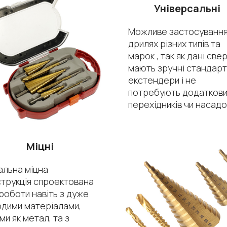
Універсальні
Можливе застосування
дрилях різних типів та
марок , так як дані све
мають зручні стандарт
екстендери і не
потребують додатков
перехідників чи насадо
Міцні
альна міцна
трукція спроектована
роботи навіть з дуже
рдими матеріалами,
ми як метал, та з