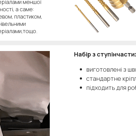
еріалами меншої
ності, а саме:
евом, пластиком,
рівельними
еріалами,тощо.
Набір з ступінчасти
виготовлені з шв
стандартне кріпл
підходить для ро