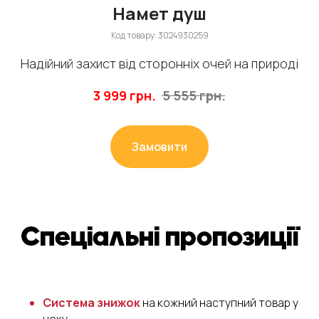
Намет душ
Код товару:
3024930259
Надійний захист від сторонніх очей на природі
3 999
грн.
5 555
грн.
Замовити
Система знижок
на кожний наступний товар у
чеку