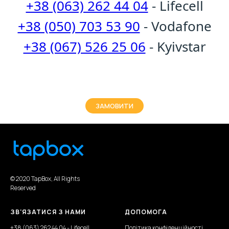
+38 (063) 262 44 04
- Lifecell
+38 (050) 703 53 90
- Vodafone
+38 (067) 526 25 06
- Kyivstar
ЗАМОВИТИ
© 2020 TapBox, All Rights
Reserved
ЗВ'ЯЗАТИСЯ З НАМИ
ДОПОМОГА
+38 (063) 262 44 04
- Lifecell
Політика конфіденційності