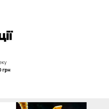
еку
 грн