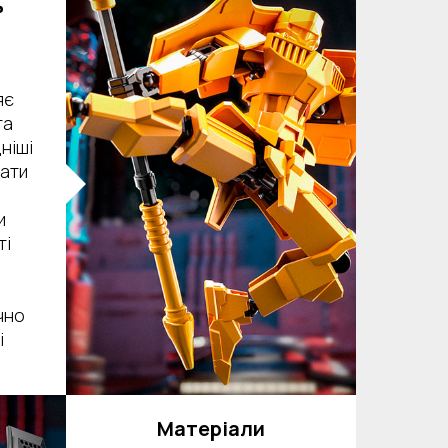
ь
яє
та
ніші
хати
и
ті
чно
і
Матеріали