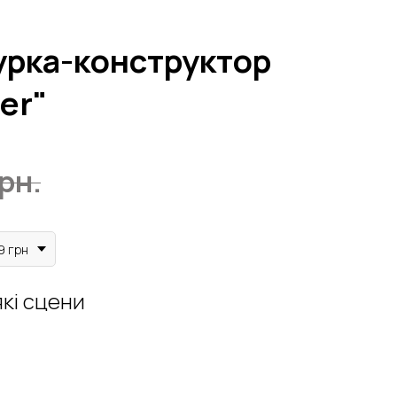
урка-конструктор
ter"
рн.
9 грн
кі сцени