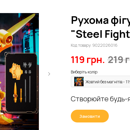
Рухома фіг
"Steel Figh
Код товару:
9022026016
119
грн.
219
г
Виберіть колір:
Жовтий без магнітів.- 11
Створюйте будь-я
Замовити