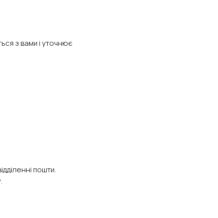
ься з вами і уточнює
ідділенні пошти.
.