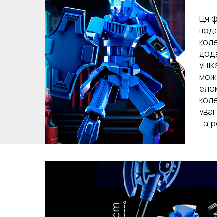
Ця ф
под
коле
дода
унік
мож
елем
коле
уваг
та р