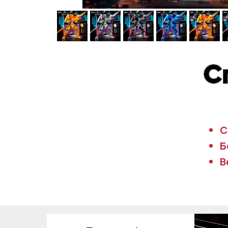
С
Б
В