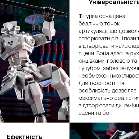
Універсальніст
Фігурка оснащена
безліччю точок
артикуляції, що дозвол
створювати різні пози 
відтворювати найсклад
сцени. Вона здатна ру
кінцівками, головою та
тулубом, забезпечуюч
необмежені можливос
для творчості. Ця
особливість дозволяє
максимально реалісти
відтворювати динамічн
сцени та бої.
Ефектність