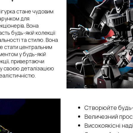
ігурка стане чудовим
арунком для
кціонерів. Вона
сть будь-якій колекції
альності та стилю. Вона
е стати центральним
ентом у будь-якій
кції, привертаючи
у своєю деталізацією
еалістичністю.
Створюйте будь-
Величезний прос
Високоякісні над