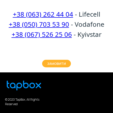
+38 (063) 262 44 04
- Lifecell
+38 (050) 703 53 90
- Vodafone
+38 (067) 526 25 06
- Kyivstar
ЗАМОВИТИ
© 2020 TapBox, All Rights
Reserved