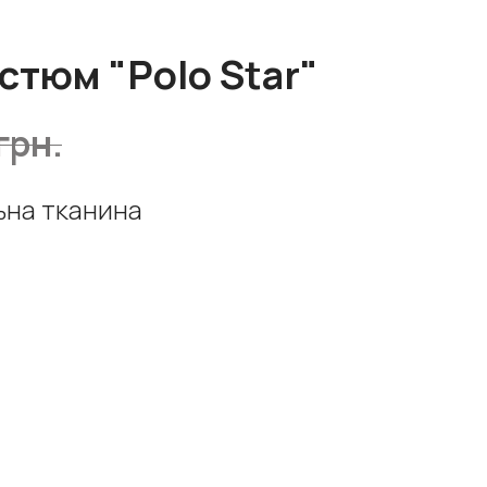
стюм "Polo Star"
грн.
ьна тканина