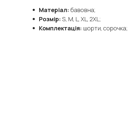
Матеріал:
бавовна;
Розмір:
S, M, L, XL, 2XL;
Комплектація:
шорти, сорочка;