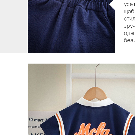
усе 
щоб
стил
зруч
одяг
без 