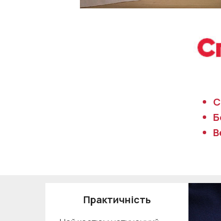
С
Б
В
Практичність