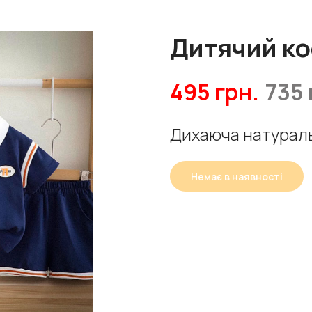
Дитячий ко
495
грн.
735
Дихаюча натурал
Немає в наявності