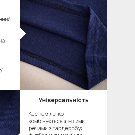
яний
на
т
у.
Універсальність
Костюм легко
комбінується з іншими
речами з гардеробу: