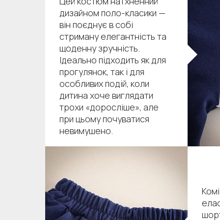
Цей костюм натхненний
дизайном поло-класики —
він поєднує в собі
стриману елегантність та
щоденну зручність.
Ідеально підходить як для
прогулянок, так і для
особливих подій, коли
дитина хоче виглядати
трохи «доросліше», але
при цьому почуватися
невимушено.
Комі
елас
шор