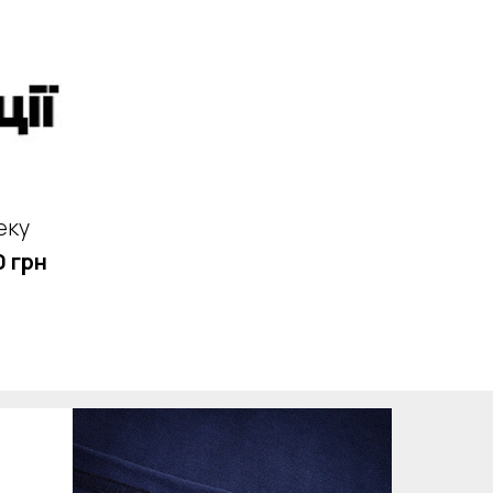
еку
 грн