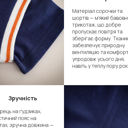
Матеріал сорочки та
шортів — м’який бавовн
трикотаж, що добре
пропускає повітря та
зберігає форму. Ткани
забезпечує природну
вентиляцію та комфор
упродовж усього дня,
навіть у теплу пору рок
Зручність
рець на ґудзиках,
тичний пояс на
тах, зручна довжина —