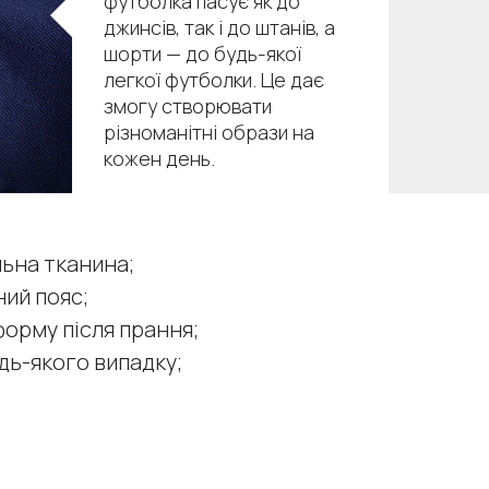
футболка пасує як до
джинсів, так і до штанів, а
шорти — до будь-якої
легкої футболки. Це дає
змогу створювати
різноманітні образи на
кожен день.
ьна тканина;
ий пояс;
орму після прання;
дь-якого випадку;