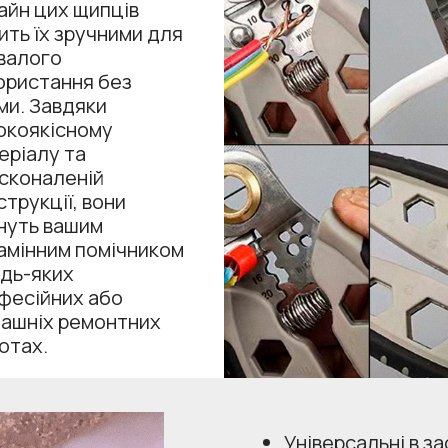
айн цих щипців
ить їх зручними для
валого
ористання без
ми. Завдяки
окоякісному
еріалу та
сконаленій
струкції, вони
нуть вашим
амінним помічником
удь-яких
фесійних або
ашніх ремонтних
отах.
Універсальні в за