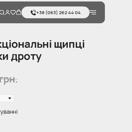
+38 (063) 262 44 04
ціональні щипці
ки дроту
грн.
суванні