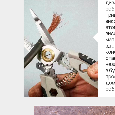
диз
роб
три
вик
вто
вис
мат
вдо
кон
ста
нез
в б
про
дом
роб