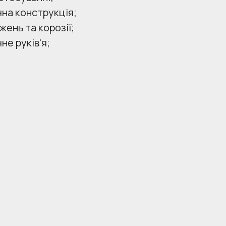
чна конструкція;
жень та корозії;
не руків'я;