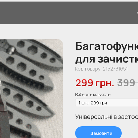
Багатофунк
для зачист
Код товару:
2152731651
299
грн.
399
Виберіть кількість:
Універсальні в засто
Замовити