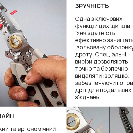
ЗРУЧНІСТЬ
Одна з ключових
функцій цих щипців 
їхня здатність
ефективно зачищат
ізольовану оболонк
дроту. Спеціальні
вирізи дозволяють
точно та безпечно
видаляти ізоляцію,
забезпечуючи гото
дріт для подальших
з'єднань.
ЗАЙН
кий та ергономічний