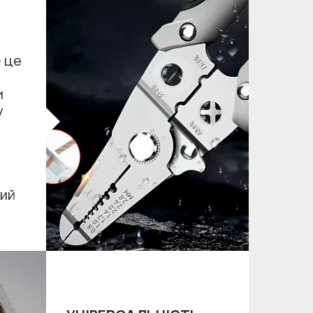
- це
и
у
вий