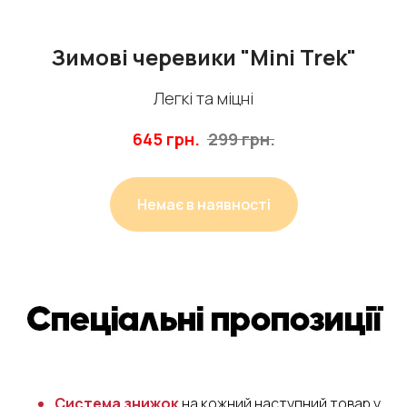
Зимові черевики "Mini Trek"
Легкі та міцні
645
грн.
299
грн.
Немає в наявності
Система знижок
на кожний наступний товар у