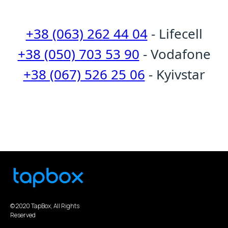
+38 (063) 262 44 04
- Lifecell
+38 (050) 703 53 90
- Vodafone
+38 (067) 526 25 06
- Kyivstar
© 2020 TapBox, All Rights
Reserved