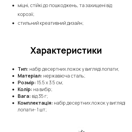
міцні, стійкі до пошкоджень, та захищені від
корозії;
стильний креативний дизайн;
Характеристики
Тип:
набір десертних ложок у вигляді лопати;
Матеріал:
нержавіюча сталь;
Розмір:
15.5 х 3.5 см;
Колір:
на вибір;
Вага:
від 35 г;
Комплектація:
набір десертних ложок у вигляді
лопати- 1 шт;