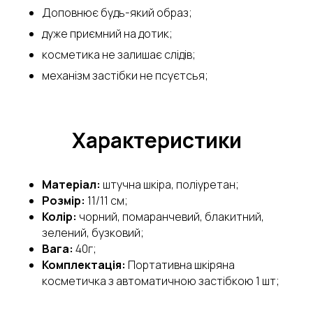
Доповнює будь-який образ;
дуже приємний на дотик;
косметика не залишає слідів;
механізм застібки не псуєтсья;
Характеристики
Матеріал:
штучна шкіра, поліуретан;
Розмір:
11/11 см;
Колір:
чорний, помаранчевий, блакитний,
зелений, бузковий;
Вага:
40г;
Комплектація:
Портативна шкіряна
косметичка з автоматичною застібкою 1 шт;