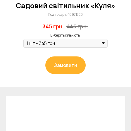
Садовий світильник «Куля»
Код товару:
40971720
345
грн.
445
грн.
Виберіть кількість:
Замовити