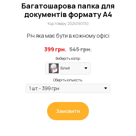
Багатошарова папка для
документів формату А4
Код товару:
2024090130
Річ яка має бути в кожному офісі
399
грн.
545
грн.
Виберіть колір:
Білий
Оберіть кількість:
Замовити