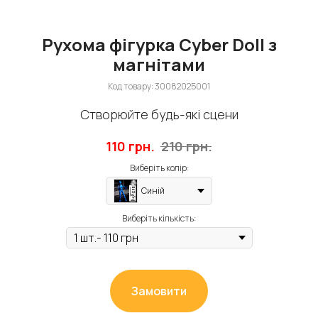
Рухома фігурка Cyber Doll з
магнітами
Код товару:
30082025001
Створюйте будь-які сцени
110
грн.
210
грн.
Виберіть колір:
Синій
Виберіть кiлькiсть:
Замовити