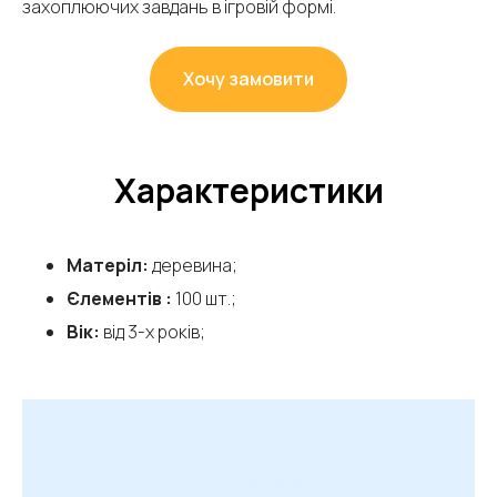
захоплюючих завдань в ігровій формі.
Хочу замовити
Характеристики
Матеріл:
деревина;
Єлементів :
100
шт.;
Вік:
від 3-х років;