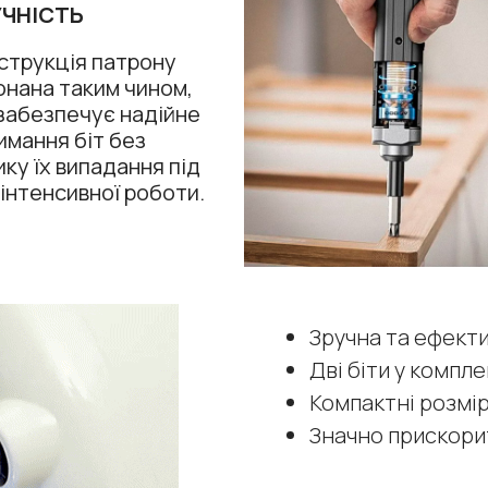
УЧНІСТЬ
струкція патрону
онана таким чином,
забезпечує надійне
имання біт без
ику їх випадання під
 інтенсивної роботи.
Зручна та ефекти
Дві біти у компле
Компактні розмір
Значно прискори