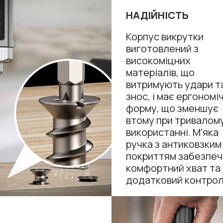
НАДІЙНІСТЬ
Корпус викрутки
виготовлений з
високоміцних
матеріалів, що
витримують удари т
знос, і має ергономі
форму, що зменшує
втому при тривалом
використанні. М'яка
ручка з антиковзким
покриттям забезпеч
комфортний хват та
додатковий контрол