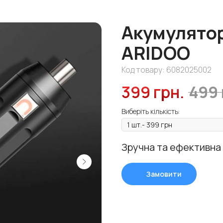
Акумулятор
ARIDOO
Код товару:
6082025002
399
грн.
499
Виберіть кількість:
Зручна та ефективна
Замовити