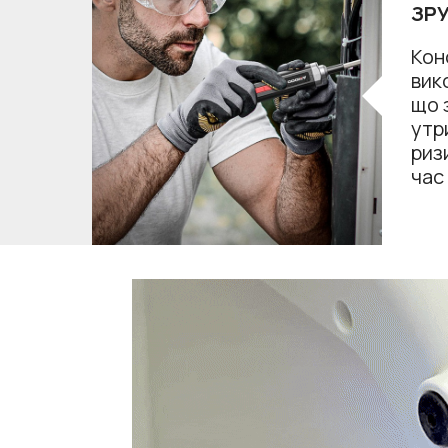
ЗР
Кон
вик
що 
утр
риз
час