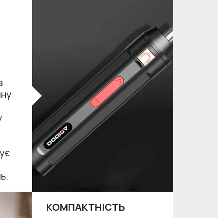
а
чну
у
ує
ь.
КОМПАКТНІСТЬ